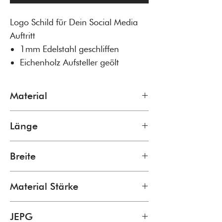
Logo Schild für Dein Social Media
Auftritt
1mm Edelstahl geschliffen
Eichenholz Aufsteller geölt
Material
Edelstahl 1mm /
Länge
Eichenholz geölt
20cm
Breite
20cm
Material Stärke
1mm
JEPG