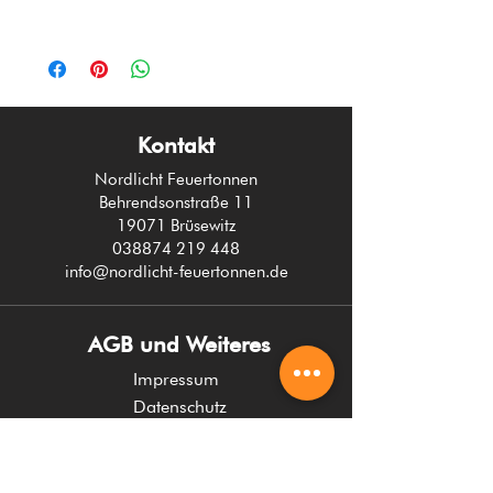
Gebraucht wird eine JEPG Datei zum erstellen
deines Wunschlogos.
Kontakt
Nordlicht Feuertonnen
Behrendsonstraße 11
19071 Brüsewitz
038874 219 448
info@nordlicht-feuertonnen.de
AGB und Weiteres
Impressum
Datenschutz
AGB
Widerruf
Zahlung und Versand