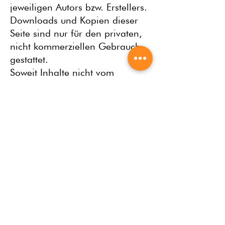
jeweiligen Autors bzw. Erstellers.
Downloads und Kopien dieser
Seite sind nur für den privaten,
nicht kommerziellen Gebrauch
gestattet.
Soweit Inhalte nicht vom
Betreiber erstellt wurden, werden
die Urheberrechte Dritter
beachtet und entsprechend
gekennzeichnet.
Sollten Sie dennoch auf eine
Urheberrechtsverletzung
aufmerksam werden, bitten wir
um einen entsprechenden
Hinweis. Bei Bekanntwerden
werden wir derartige Inhalte
umgehend entfernen.