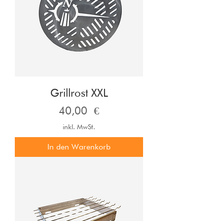
Grillrost XXL
Preis
40,00 €
inkl. MwSt.
In den Warenkorb