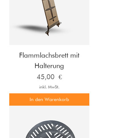
Flammlachsbrett mit
Halterung
Preis
45,00 €
inkl. MwSt.
In den Warenkorb