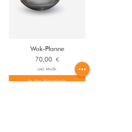
Wok-Pfanne
Preis
70,00 €
inkl. MwSt.
In den Warenkorb