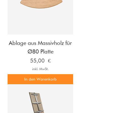
Ablage aus Massivholz für
Ø80 Platte
Preis
55,00 €
inkl. MwSt.
In den Warenkorb