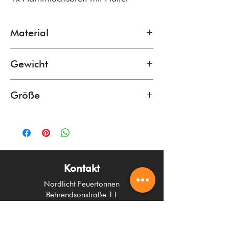
Material
V2aEdelstahl. Esche Naturholz.
Gewicht
2kg
Größe
14 x 50 x 2cm
Kontakt
Nordlicht Feuertonnen
Behrendsonstraße 11
19071 Brüsewitz
038874 219 448
info@nordlicht-feuertonnen.de