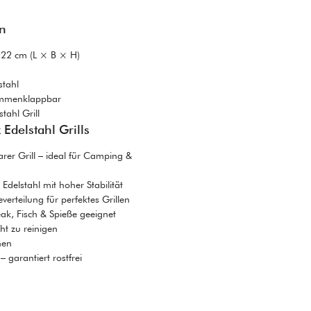
en
22 cm (L × B × H)
stahl
mmenklappbar
tahl Grill
 Edelstahl Grills
r Grill – ideal für Camping &
 Edelstahl mit hoher Stabilität
verteilung für perfektes Grillen
ak, Fisch & Spieße geeignet
ht zu reinigen
nen
garantiert rostfrei