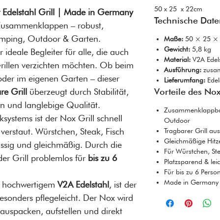
50 x 25 x 22cm
delstahl Grill | Made in Germany
Technische Dat
 Zusammenklappen – robust,
Camping, Outdoor & Garten.
Maße:
50 × 25 × 
Gewicht:
5,8 kg
r ideale Begleiter für alle, die auch
Material:
V2A Edel
Grillen verzichten möchten. Ob beim
Ausführung:
zusa
der im eigenen Garten – dieser
Lieferumfang:
Edels
e Grill
überzeugt durch Stabilität,
Vorteile des Nox
n und langlebige Qualität.
Zusammenklappbare
ystems ist der Nox Grill schnell
Outdoor
verstaut. Würstchen, Steak, Fisch
Tragbarer Grill aus
Gleichmäßige Hitze
ässig und gleichmäßig. Durch die
Für Würstchen, Ste
der Grill problemlos für
bis zu 6
Platzsparend & leic
Für bis zu 6 Perso
Made in Germany – 
 hochwertigem
V2A Edelstahl
, ist der
 besonders pflegeleicht. Der Nox wird
auspacken, aufstellen und direkt